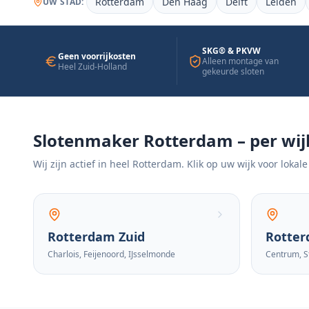
Rotterdam
Den Haag
Delft
Leiden
UW STAD:
SKG® & PKVW
Geen voorrijkosten
Alleen montage van
Heel Zuid-Holland
gekeurde sloten
Slotenmaker Rotterdam – per wij
Wij zijn actief in heel Rotterdam. Klik op uw wijk voor lokale
Rotterdam Zuid
Rotte
Charlois, Feijenoord, IJsselmonde
Centrum, S