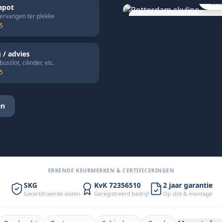
in h
apot
vervangen ter plekke
25
“Slot dezelfde dag vervangen. 
prijs, geen gedoe.”
— Mark T., Rotterdam
 / advies
usslot, cilinder, etc.
15
en
ERKENDE KEURMERKEN & CERTIFICERINGEN
SKG
KvK 72356510
2 jaar garantie
Gecertificeerde sloten
Geregistreerd bedrijf
Op slot & montage