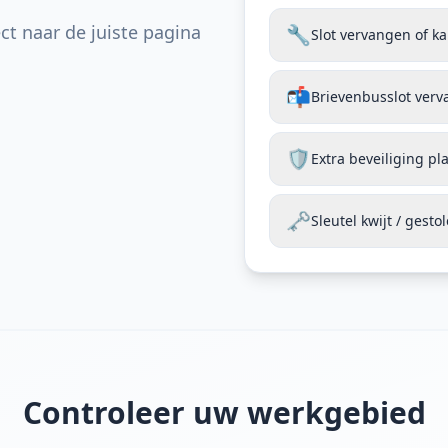
ct naar de juiste pagina
🔧
Slot vervangen of k
📬
Brievenbusslot ver
🛡️
Extra beveiliging pl
🗝️
Sleutel kwijt / gesto
Controleer uw werkgebied