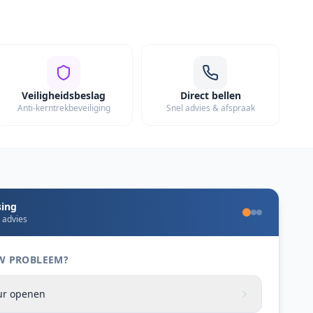
Veiligheidsbeslag
Direct bellen
Anti-kerntrekbeveiliging
Snel advies & afspraak
sing
e advies
 UW PROBLEEM?
eur openen