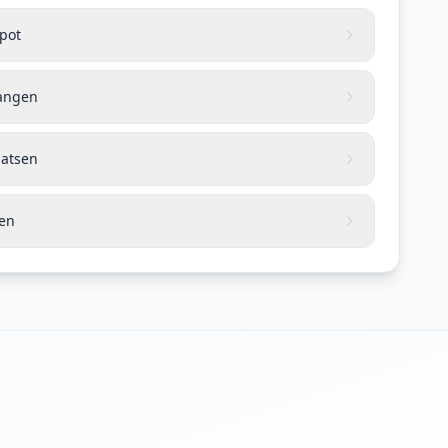
apot
vangen
aatsen
len