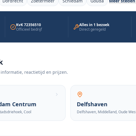
Dordrecht
Zoetermeer
Schiedam
Gouda
Meer steden
KvK 72356510
Alles in 1 bezoek
Officieel bedrijf
Direct geregeld
k
 informatie, reactietijd en prijzen.
rdam Centrum
Delfshaven
tadsdriehoek, Cool
Delfshaven, Middelland, Oude Wes