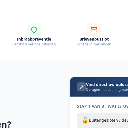
Inbraakpreventie
Brievenbusslot
Penslot & veiligheidsbeslag
Schadevrij vervangen
Vind direct uw oplos
3 vragen – direct het juist
STAP 1 VAN 3 · WAT IS
🔓
Buitengesloten / d
en?