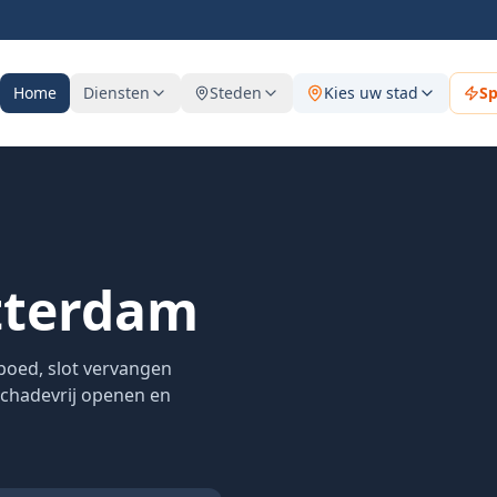
Home
Diensten
Steden
Kies uw stad
S
tterdam
poed, slot vervangen
 schadevrij openen en
Snel,