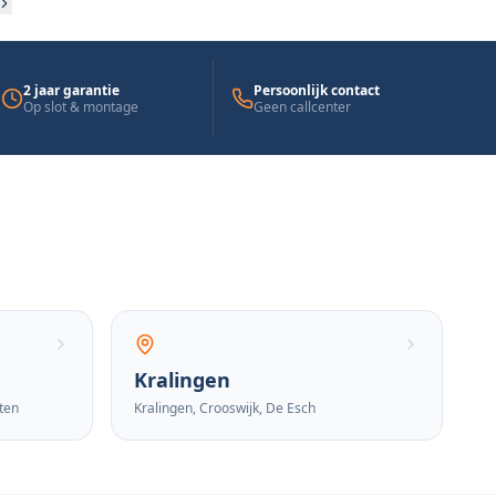
2 jaar garantie
Persoonlijk contact
Op slot & montage
Geen callcenter
Kralingen
ten
Kralingen, Crooswijk, De Esch