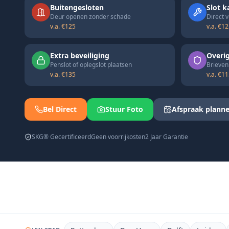
Buitengesloten
Slot k
Deur openen zonder schade
Direct 
v.a. €125
v.a. €1
Extra beveiliging
Overig
Penslot of oplegslot plaatsen
Brievenb
v.a. €135
v.a. €1
Bel Direct
Stuur Foto
Afspraak plann
SKG® Gecertificeerd
Geen voorrijkosten
2 Jaar Garantie