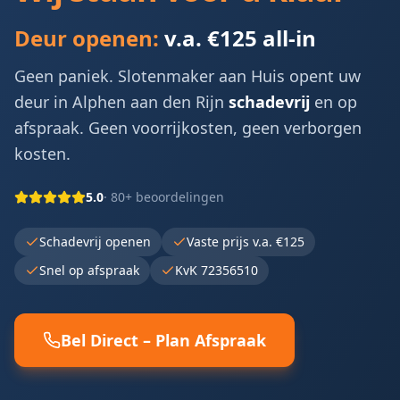
Deur openen:
v.a. €125 all-in
Geen paniek. Slotenmaker aan Huis opent uw
deur in
Alphen aan den Rijn
schadevrij
en op
afspraak. Geen voorrijkosten, geen verborgen
kosten.
5.0
· 80+ beoordelingen
Schadevrij openen
Vaste prijs v.a. €125
Snel op afspraak
KvK 72356510
Bel Direct – Plan Afspraak