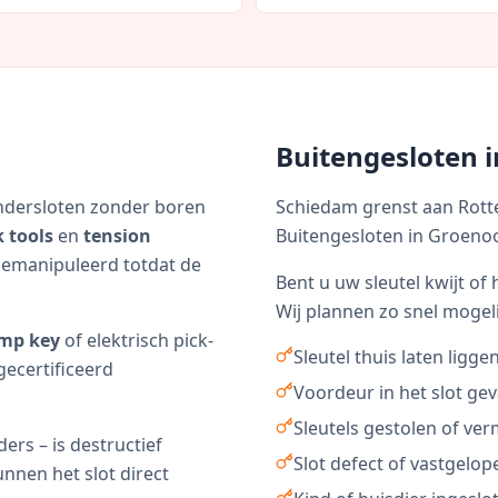
Buitengesloten 
indersloten zonder boren
Schiedam grenst aan Rotte
k tools
en
tension
Buitengesloten in Groeno
emanipuleerd totdat de
Bent u uw sleutel kwijt o
Wij plannen zo snel mogel
mp key
of elektrisch pick-
Sleutel thuis laten ligg
gecertificeerd
Voordeur in het slot gev
Sleutels gestolen of ver
ders – is destructief
Slot defect of vastgelop
unnen het slot direct