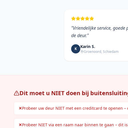
"
Vriendelijke service, goede
de deur.
"
Karin S.
K
Groenoord
,
Schiedam
Dit moet u NIET doen bij buitensluitin
✕
Probeer uw deur NIET met een creditcard te openen – d
✕
Probeer NIET via een raam naar binnen te gaan – dit is