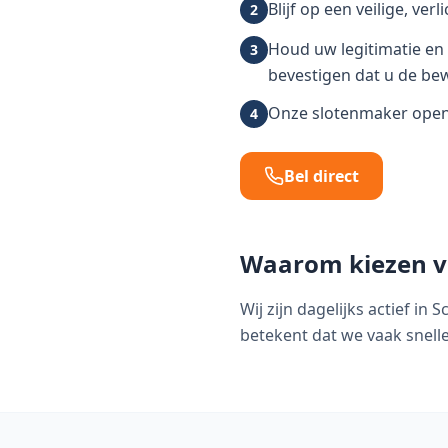
Blijf op een veilige, ver
2
Houd uw legitimatie en 
3
bevestigen dat u de be
Onze slotenmaker opent
4
Bel direct
Waarom kiezen v
Wij zijn dagelijks actief i
betekent dat we vaak snelle