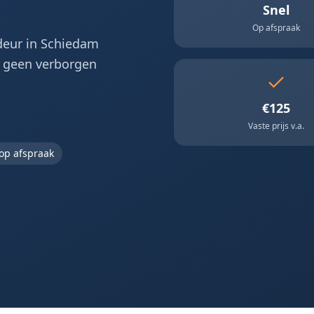
Snel
Op afspraak
deur in
Schiedam
, geen verborgen
€125
Vaste prijs v.a.
op afspraak