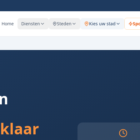
Home
Diensten
Steden
Kies uw stad
Sp
in
 klaar