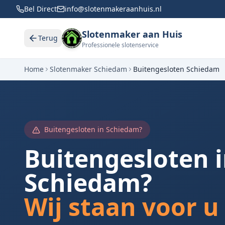
Bel Direct
info@slotenmakeraanhuis.nl
Slotenmaker aan Huis
Terug
Professionele slotenservice
Home
Slotenmaker
Schiedam
Buitengesloten
Schiedam
Buitengesloten in
Schiedam
?
Buitengesloten 
Schiedam
?
Wij staan voor u