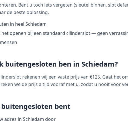
nteren. Bent u toch iets vergeten (sleutel binnen, slot defect
aar de beste oplossing.
nuten in heel Schiedam
r het openen bij een standaard cilinderslot — geen verrass
akmensen
ik buitengesloten ben in
Schiedam
?
inderslot rekenen wij een vaste prijs van €125. Gaat het o
spreken we de prijs altijd vooraf met u, zodat u nooit voor v
u buitengesloten bent
uw adres in Schiedam door