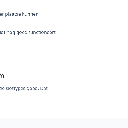
ter plaatse kunnen
lot nog goed functioneert
am
de slottypes goed. Dat