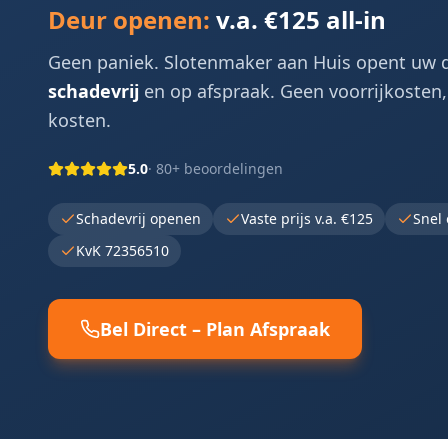
Deur openen:
v.a. €125 all-in
Geen paniek. Slotenmaker aan Huis opent uw 
schadevrij
en op afspraak. Geen voorrijkosten
kosten.
5.0
· 80+ beoordelingen
Schadevrij openen
Vaste prijs v.a. €125
Snel 
KvK 72356510
Bel Direct – Plan Afspraak