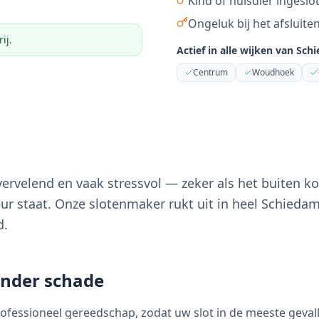
Kind of huisdier ingeslo
Ongeluk bij het afsluite
ij.
Actief in alle wijken van
Sch
Centrum
Woudhoek
vervelend en vaak stressvol — zeker als het buiten kou
ur staat. Onze slotenmaker rukt uit in heel Schiedam
d.
onder schade
essioneel gereedschap, zodat uw slot in de meeste gevallen