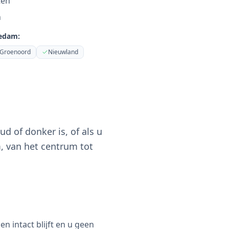
ten
n
iedam
:
Groenoord
Nieuwland
d of donker is, of als u
, van het centrum tot
 intact blijft en u geen