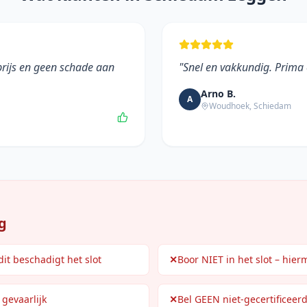
 prijs en geen schade aan
"
Snel en vakkundig. Prima 
Arno B.
A
Woudhoek
,
Schiedam
g
it beschadigt het slot
✕
Boor NIET in het slot – hier
 gevaarlijk
✕
Bel GEEN niet-gecertificeer