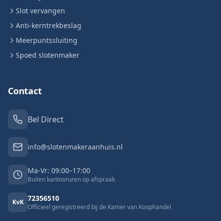
Slot vervangen
Anti-kerntrekbeslag
Meerpuntssluiting
Spoed slotenmaker
Contact
Bel Direct
info@slotenmakeraanhuis.nl
Ma-Vr: 09:00–17:00
Buiten kantooruren op afspraak
72356510
KvK
Officieel geregistreerd bij de Kamer van Koophandel