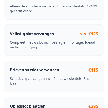
Alleen de cilinder – inclusief 3 nieuwe sleutels. SKG**
gecertificeerd.
v.a. €125
Volledig slot vervangen
Compleet nieuw slot incl. beslag en montage. Ideaal
na beschadiging.
€115
Brievenbusslot vervangen
Schadevrij vervangen incl. 2 nieuwe sleutels. Snel
klaar.
€295
Oplegslot plaatsen