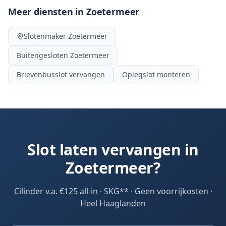
Meer diensten in
Zoetermeer
Slotenmaker
Zoetermeer
Buitengesloten
Zoetermeer
Brievenbusslot vervangen
Oplegslot monteren
Slot laten vervangen in
Zoetermeer
?
Cilinder v.a. €125 all-in · SKG** · Geen voorrijkosten ·
Heel
Haaglanden