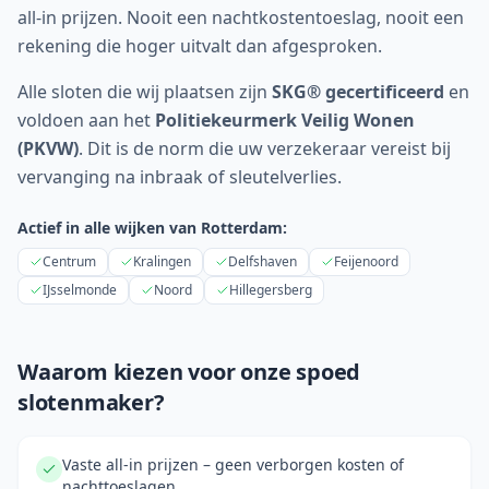
all-in prijzen. Nooit een nachtkosten­toeslag, nooit een
rekening die hoger uitvalt dan afgesproken.
Alle sloten die wij plaatsen zijn
SKG® gecertificeerd
en
voldoen aan het
Politiekeurmerk Veilig Wonen
(PKVW)
. Dit is de norm die uw verzekeraar vereist bij
vervanging na inbraak of sleutelverlies.
Actief in alle wijken van
Rotterdam
:
Centrum
Kralingen
Delfshaven
Feijenoord
IJsselmonde
Noord
Hillegersberg
Waarom kiezen voor onze spoed
slotenmaker?
Vaste all-in prijzen – geen verborgen kosten of
nachttoeslagen