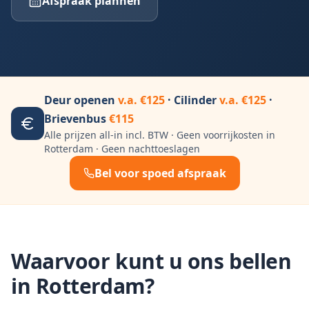
Afspraak plannen
Deur openen
v.a. €125
· Cilinder
v.a. €125
·
Brievenbus
€115
Alle prijzen all-in incl. BTW · Geen voorrijkosten in
Rotterdam
· Geen nachttoeslagen
Bel voor spoed afspraak
Waarvoor kunt u ons bellen
in
Rotterdam
?