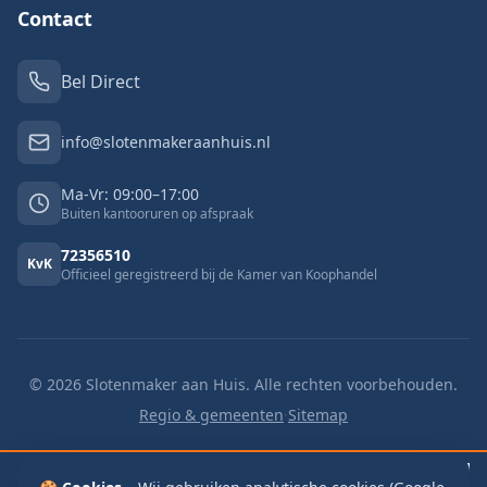
Contact
Bel Direct
info@slotenmakeraanhuis.nl
Ma-Vr: 09:00–17:00
Buiten kantooruren op afspraak
72356510
KvK
Officieel geregistreerd bij de Kamer van Koophandel
©
2026
Slotenmaker aan Huis. Alle rechten voorbehouden.
Regio & gemeenten
·
Sitemap
🔓 Buitengesloten
v.a. €125
🔑 Slot vervangen
v.a. €125
📬 Brievenbus
€115