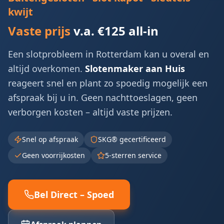
kwijt
Vaste prijs
v.a. €125 all-in
Een slot­probleem in
Rotterdam
kan u overal en
altijd overkomen.
Slotenmaker aan Huis
reageert snel en plant zo spoedig mogelijk een
afspraak bij u in. Geen nacht­toeslagen, geen
verborgen kosten – altijd vaste prijzen.
Snel op afspraak
SKG® gecertificeerd
Geen voorrijkosten
5-sterren service
Bel Direct – Spoed