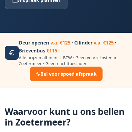
Afspraak plannen
Deur openen
v.a. €125
· Cilinder
v.a. €125
·
Brievenbus
€115
Alle prijzen all-in incl. BTW · Geen voorrijkosten in
Zoetermeer
· Geen nachttoeslagen
Bel voor spoed afspraak
Waarvoor kunt u ons bellen
in
Zoetermeer
?