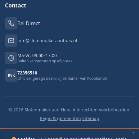
Contact
Bel Direct
info@slotenmakeraanhuis.nl
Ma-Vr: 09:00–17:00
Buiten kantooruren op afspraak
72356510
KvK
Officieel geregistreerd bij de Kamer van Koophandel
©
2026
Slotenmaker aan Huis. Alle rechten voorbehouden.
Regio & gemeenten
·
Sitemap
🔓 Buitengesloten
v.a. €125
🔑 Slot vervangen
v.a. €125
📬 Brievenbus
€115