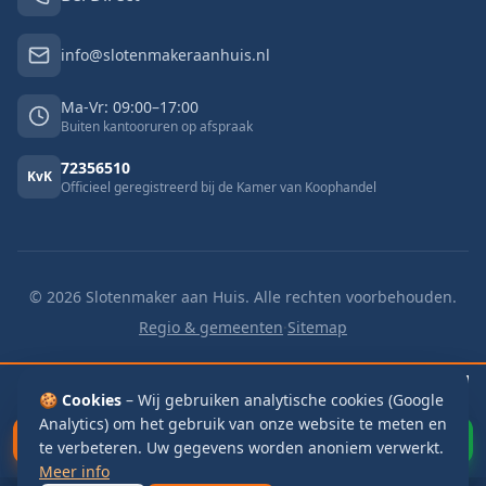
info@slotenmakeraanhuis.nl
Ma-Vr: 09:00–17:00
Buiten kantooruren op afspraak
72356510
KvK
Officieel geregistreerd bij de Kamer van Koophandel
©
2026
Slotenmaker aan Huis. Alle rechten voorbehouden.
Regio & gemeenten
·
Sitemap
🔓 Buitengesloten
v.a. €125
🔑 Slot vervangen
v.a. €125
📬 Brievenbus
🍪 Cookies
€115
– Wij gebruiken analytische cookies (Google
Analytics) om het gebruik van onze website te meten en
Bel Direct
WhatsApp
te verbeteren. Uw gegevens worden anoniem verwerkt.
Meer info