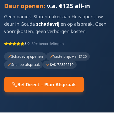
Deur openen:
v.a. €125 all-in
Geen paniek. Slotenmaker aan Huis opent uw
deur in
Gouda
schadevrij
en op afspraak. Geen
voorrijkosten, geen verborgen kosten.
5.0
· 80+ beoordelingen
Schadevrij openen
Vaste prijs v.a. €125
Snel op afspraak
KvK 72356510
Bel Direct – Plan Afspraak