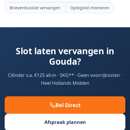
Brievenbusslot vervangen
Oplegslot monteren
Slot laten vervangen in
Gouda
?
Cilinder v.a. €125 all-in · SKG** · Geen voorrijkosten ·
Heel
Hollands Midden
Bel Direct
Afspraak plannen