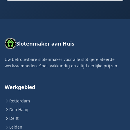
Slotenmaker aan Huis
Uw betrouwbare slotenmaker voor alle slot gerelateerde
werkzaamheden. Snel, vakkundig en altijd eerlijke prijzen.
Werkgebied
Rotterdam
Den Haag
Delft
Leiden