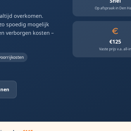
Snel
Op afspraak in Den H
altijd overkomen.
 zo spoedig mogelijk
een verborgen kosten –
€125
Vaste prijs v.a. all-i
oorrijkosten
nnen