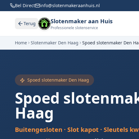
Bel Direct
info@slotenmakeraanhuis.nl
Slotenmaker aan Huis
Terug
Professionele slotenservice
Home
Slotenmaker
Den Haag
Spoed slotenmaker
Den Ha
Spoed slotenmaker
Den Haag
Spoed slotenma
Haag
Buitengesloten · Slot kapot · Sleutels kw