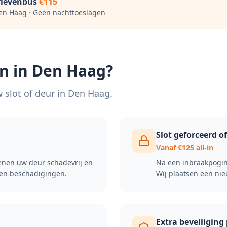
rievenbus
€115
en Haag
· Geen nachttoeslagen
n in
Den Haag
?
 slot of deur in
Den Haag
.
Slot geforceerd o
Vanaf €125 all-in
penen uw deur schadevrij en
Na een inbraakpoging
een beschadigingen.
Wij plaatsen een nie
Extra beveiliging