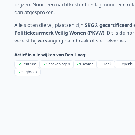
prijzen. Nooit een nachtkosten­toeslag, nooit een rek
dan afgesproken.
Alle sloten die wij plaatsen zijn
SKG® gecertificeerd
e
Politiekeurmerk Veilig Wonen (PKVW)
. Dit is de n
vereist bij vervanging na inbraak of sleutelverlies.
Actief in alle wijken van
Den Haag
:
Centrum
Scheveningen
Escamp
Laak
Ypenbu
Segbroek