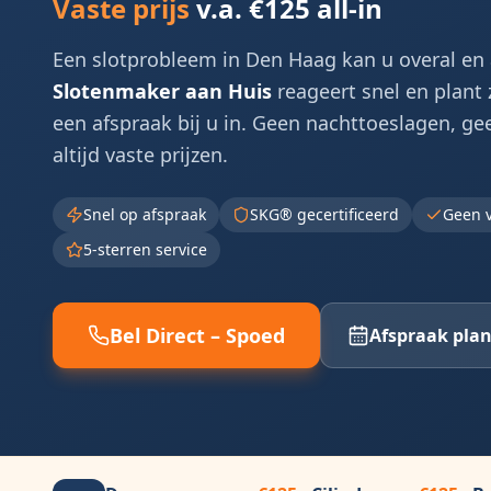
Vaste prijs
v.a. €125 all-in
Een slot­probleem in
Den Haag
kan u overal en 
Slotenmaker aan Huis
reageert snel en plant
een afspraak bij u in. Geen nacht­toeslagen, g
altijd vaste prijzen.
Snel op afspraak
SKG® gecertificeerd
Geen v
5-sterren service
Bel Direct – Spoed
Afspraak pla