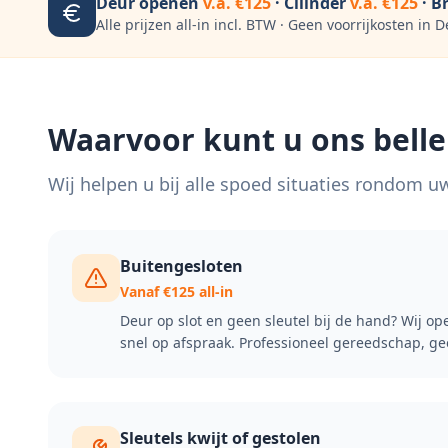
Deur openen
v.a. €125
· Cilinder
v.a. €125
· B
Alle prijzen all-in incl. BTW · Geen voorrijkosten in
D
Waarvoor kunt u ons belle
Wij helpen u bij alle spoed situaties rondom uw
Buitengesloten
Vanaf €125 all-in
Deur op slot en geen sleutel bij de hand? Wij o
snel op afspraak. Professioneel gereedschap, g
Sleutels kwijt of gestolen