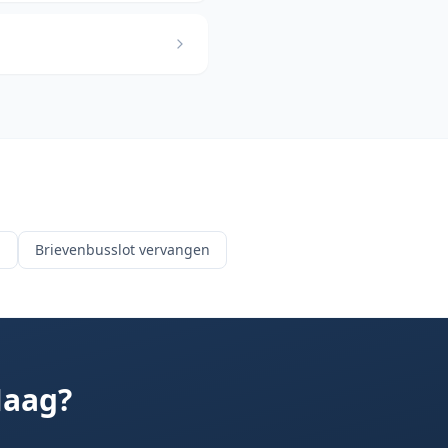
d
Brievenbusslot vervangen
Haag
?