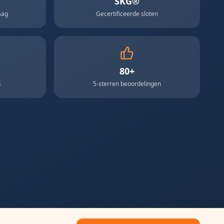
SKG®
aag
Gecertificeerde sloten
80+
n
5-sterren beoordelingen