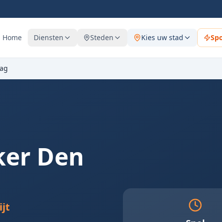
Home
Diensten
Steden
Kies uw stad
Sp
ag
ker
Den
ijt