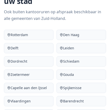
uw stad
Ook buiten kantooruren op afspraak beschikbaar in
alle gemeenten van Zuid-Holland.
Rotterdam
Den Haag
Delft
Leiden
Dordrecht
Schiedam
Zoetermeer
Gouda
Capelle aan den IJssel
Spijkenisse
Vlaardingen
Barendrecht